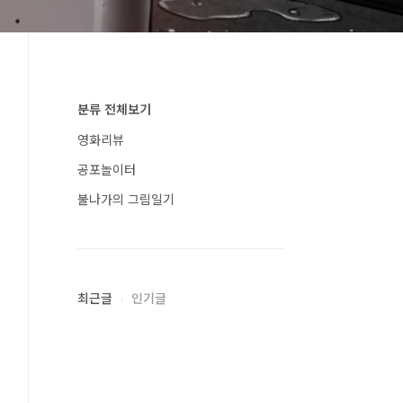
분류 전체보기
영화리뷰
공포놀이터
불나가의 그림일기
최근글
인기글