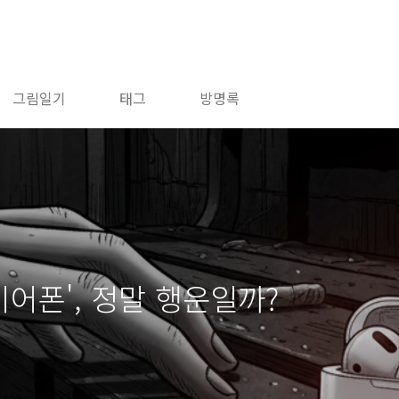
그림일기
태그
방명록
이어폰', 정말 행운일까?