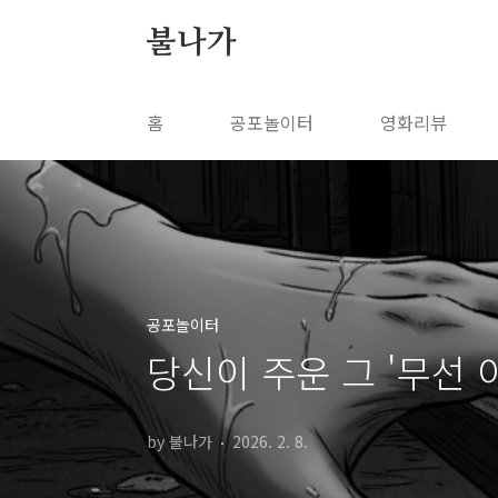
본문 바로가기
불나가
홈
공포놀이터
영화리뷰
공포놀이터
당신이 주운 그 '무선 
by 불나가
2026. 2. 8.