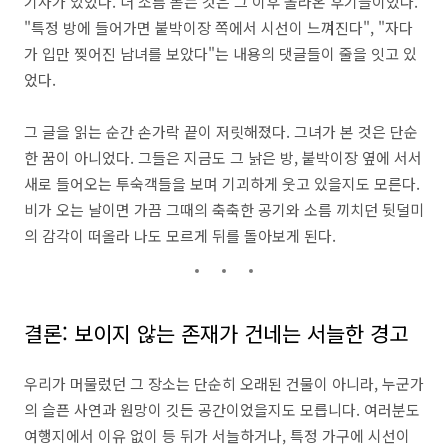
기사가 있었다.
더 소름 돋는 것은 그 이후 올라온 후기들이었다.
"특정 방에 들어가면 붙박이장 쪽에서 시선이 느껴진다",
"자다
가 입만 찢어진 남녀를 보았다"는 내용의 댓글들이 줄을 잇고 있
었다.
그 글을 읽는 순간 손가락 끝이 저릿해졌다.
그녀가 본 것은 단순
한 꿈이 아니었다.
그들은 지금도 그 낡은 방,
붙박이장 옆에 서서
새로 들어오는 투숙객들을 보며 기괴하게 웃고 있을지도 모른다.
비가 오는 날이면 가끔 그때의 축축한 공기와 소름 끼치던 뒷덜미
의 감각이 떠올라 나도 모르게 뒤를 돌아보게 된다.
결론: 보이지 않는 존재가 건네는 서늘한 경고
우리가 머물렀던 그 장소는 단순히 오래된 건물이 아니라,
누군가
의 슬픈 사연과 원망이 깃든 공간이었을지도 모릅니다.
여러분도
여행지에서 이유 없이 등 뒤가 서늘하거나,
특정 가구에 시선이