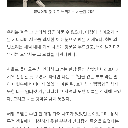
붙박이장 문 뒤로 느껴지는 서늘한 기운
우리는 결국 그 방에서 잠을 이룰 수 없었다.
아침이 밝아오기만
을 기다리며 서로를 의지한 채 뜬눈으로 밤을 지새웠다.
창밖의
빗소리는 새벽 내내 기분 나쁘게 창문을 두드렸고,
날이 밝자마자
우리는 도망치듯 그 모텔을 빠져나왔다.
서울로 돌아오는 차 안에서 그녀는 한참 동안 창밖만 바라보다가
겨우 진정된 듯 보였다.
하지만 나는 그 '얼굴 없는 부부'라는 말
이 머릿속에서 떠나지 않았다.
며칠 뒤,
호기심과 찝찝함을 참지
못한 나는 인터넷 커뮤니티에 그 지역과 모텔 이름을 검색해 보았
다.
그리고 나는 경악을 금치 못했다.
해당 모텔은 수년 전 대형 화재 사고가 있었던 곳이었으며,
당시
특정 객실에서 피신하지 못한 부부가 안타깝게 목숨을 잃었다는