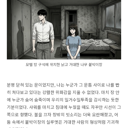
모텔 방 구석에 위치한 낡고 거대한 나무 붙박이장
분명 닫혀 있는 문이었지만,
나는 누군가 그 문틈 사이로 나를 빤
히 쳐다보고 있다는 강렬한 위화감을 지울 수 없었다.
마치 장 안
에 누군가 숨어 숨죽이며 우리의 일거수일투족을 감시하는 듯한
기분이었다.
샤워를 마치고 침대에 누웠을 때도 자꾸만 시선이 그
쪽으로 향했다.
불을 끄자 창밖의 빗소리는 더욱 요란해졌고,
어
둠 속에서 붙박이장의 실루엣은 거대한 사람의 형상처럼 기괴하