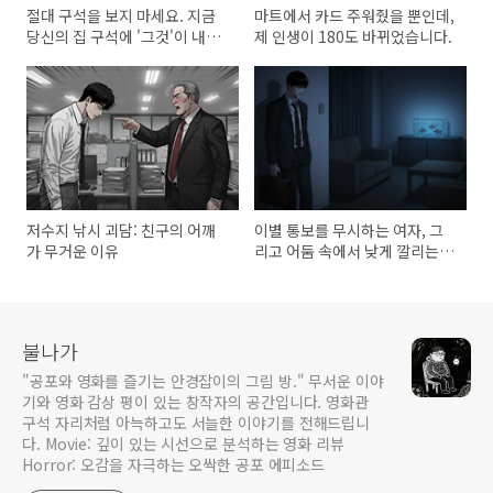
절대 구석을 보지 마세요. 지금
마트에서 카드 주워줬을 뿐인데,
당신의 집 구석에 '그것'이 내려
제 인생이 180도 바뀌었습니다.
다보고 있다면?
저수지 낚시 괴담: 친구의 어깨
이별 통보를 무시하는 여자, 그
가 무거운 이유
리고 어둠 속에서 낮게 깔리는
히죽히죽 웃음소리
불나가
"공포와 영화를 즐기는 안경잡이의 그림 방." 무서운 이야
기와 영화 감상 평이 있는 창작자의 공간입니다. 영화관
구석 자리처럼 아늑하고도 서늘한 이야기를 전해드립니
다. Movie: 깊이 있는 시선으로 분석하는 영화 리뷰
Horror: 오감을 자극하는 오싹한 공포 에피소드