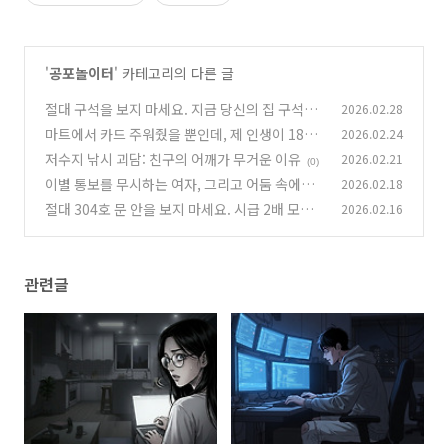
'
공포놀이터
' 카테고리의 다른 글
절대 구석을 보지 마세요. 지금 당신의 집 구석에
2026.02.28
'그것'이 내려다보고 있다면?
마트에서 카드 주워줬을 뿐인데, 제 인생이 180
2026.02.24
(0)
도 바뀌었습니다.
저수지 낚시 괴담: 친구의 어깨가 무거운 이유
2026.02.21
(2)
(0)
이별 통보를 무시하는 여자, 그리고 어둠 속에서
2026.02.18
낮게 깔리는 히죽히죽 웃음소리
절대 304호 문 안을 보지 마세요. 시급 2배 모텔
2026.02.16
(0)
알바의 소름 돋는 수칙
(0)
관련글