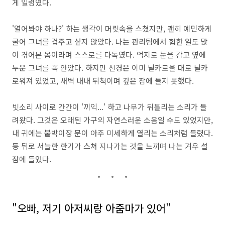
게 일렁였다.
'열어봐야 하나?
' 하는 생각이 머릿속을 스쳤지만,
괜히 예민하게
굴어 그녀를 겁주고 싶지 않았다.
나는 관리팀에서 험한 일도 많
이 겪어본 몸이라며 스스로를 다독였다.
억지로 눈을 감고 옆에
누운 그녀를 꼭 안았다.
하지만 신경은 이미 날카로울 대로 날카
로워져 있었고,
새벽 내내 뒤척이며 깊은 잠에 들지 못했다.
빗소리 사이로 간간이 '끼익...
' 하고 나무가 뒤틀리는 소리가 들
려왔다.
그것은 오래된 가구의 자연스러운 소음일 수도 있었지만,
내 귀에는 붙박이장 문이 아주 미세하게 열리는 소리처럼 들렸다.
등 뒤로 서늘한 한기가 스쳐 지나가는 것을 느끼며 나는 겨우 설
잠에 들었다.
"오빠, 저기 아저씨랑 아줌마가 있어"