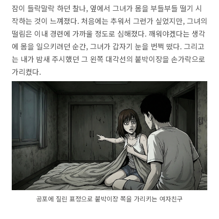
잠이 들락말락 하던 찰나,
옆에서 그녀가 몸을 부들부들 떨기 시
작하는 것이 느껴졌다.
처음에는 추워서 그런가 싶었지만,
그녀의
떨림은 이내 경련에 가까울 정도로 심해졌다.
깨워야겠다는 생각
에 몸을 일으키려던 순간,
그녀가 갑자기 눈을 번쩍 떴다.
그리고
는 내가 밤새 주시했던 그 왼쪽 대각선의 붙박이장을 손가락으로
가리켰다.
공포에 질린 표정으로 붙박이장 쪽을 가리키는 여자친구