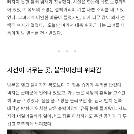
빠지지 못한 담배 냄새가 진동했다.
시설은 한눈에 봐도 노후화되
어 있었고,
복도의 조명은 깜빡거리며 기분 나쁜 소리를 내고 있
었다.
그녀에게 미안한 마음이 들었지만,
비가 너무 많이 와서 선
택의 여지가 없었다.
"오늘만 여기서 대충 쉬자.
" 나는 그녀를 다
독이며 방 열쇠를 건네받았다.
시선이 머무는 곳, 붙박이장의 위화감
방문을 열고 들어가자 복도보다 더 짙은 습기가 우리를 반겼다.
벽지는 군데군데 일어나 있었고,
가구들은 세월의 흔적을 고스란
히 머금고 있었다.
짐을 풀고 방을 둘러보던 중,
침대 발치 왼쪽
대각선 방향에 위치한 낡은 붙박이장이 유독 눈에 들어왔다.
시트
지가 너덜너덜하게 일어난 그 장은 이상하게도 주변 공기가 더 무
겁고 축축하게 느껴졌다.