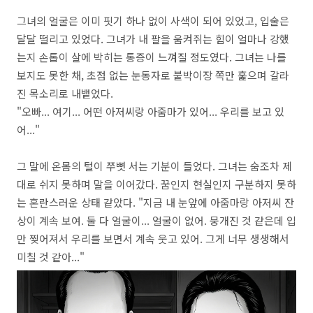
그녀의 얼굴은 이미 핏기 하나 없이 사색이 되어 있었고,
입술은
달달 떨리고 있었다.
그녀가 내 팔을 움켜쥐는 힘이 얼마나 강했
는지 손톱이 살에 박히는 통증이 느껴질 정도였다.
그녀는 나를
보지도 못한 채,
초점 없는 눈동자로 붙박이장 쪽만 훑으며 갈라
진 목소리로 내뱉었다.
"오빠...
여기...
어떤 아저씨랑 아줌마가 있어...
우리를 보고 있
어...
"
그 말에 온몸의 털이 쭈뼛 서는 기분이 들었다.
그녀는 숨조차 제
대로 쉬지 못하며 말을 이어갔다.
꿈인지 현실인지 구분하지 못하
는 혼란스러운 상태 같았다.
"지금 내 눈앞에 아줌마랑 아저씨 잔
상이 계속 보여.
둘 다 얼굴이...
얼굴이 없어.
뭉개진 것 같은데 입
만 찢어져서 우리를 보면서 계속 웃고 있어.
그게 너무 생생해서
미칠 것 같아...
"