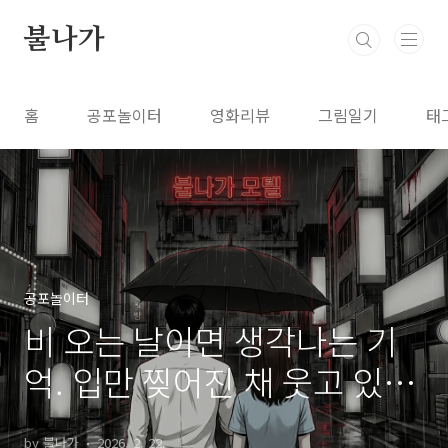
본문 바로가기
불나가
홈
공포놀이터
영화리뷰
그림일기
태
공포놀이터
비 오는 날이면 생각나는 기
억. 입만 찢어진 채 웃고 있던
부부
by 불나가
2026. 2. 22.